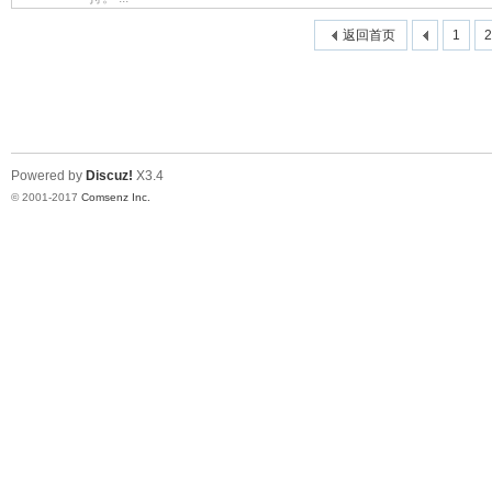
返回首页
1
2
涯
Powered by
Discuz!
X3.4
© 2001-2017
Comsenz Inc.
小