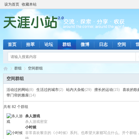
设为首页
收藏本站
首页
拾萃
论坛
群组
微博
日志
空间
群组
空间群组
空间群组
活动过的网站
(8)
生活过的城市
(2)
站内大杂烩
(29)
擅长的运动
(15)
喜欢的歌
天
›
›
带门帘的雅座
(14)
共有 82 个群组
杀人游戏
杀人游戏密室
小时候
非常喜欢黎京的《小时候》系列。也希望大家都写点什么。开个群组
持。 ...