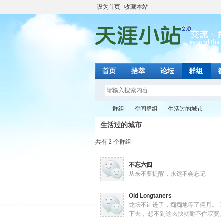
设为首页
收藏本站
首页
拾萃
论坛
群组
群组
空间群组
生活过的城市
生活过的城市
共有 2 个群组
天
›
›
›
不忘六四
从来不要提醒，永远不会忘记
Old Longtaners
龙坛不让进了，痴痴地等了俩月。 
下去， 想不到这么快就耐不住寂寞。 