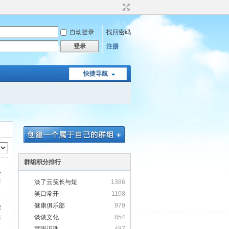
自动登录
找回密码
登录
注册
快捷导航
群组积分排行
1
题
淡了云笺长与短
1386
笑口常开
1108
健康俱乐部
979
2
题
谈谈文化
854