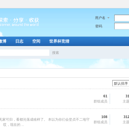
用户名
密码
微博
日志
空间
世界杯竞猜
搜索
搜
索
61
3
群组成员
主
108
31
无家可归，看都沦落成啥样了。 本以为你们会坚贞不二地守
群组成员
主
哎，现在的 ...