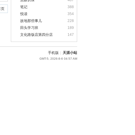
慧眼识珠
487
笔记
388
首页
悦读
354
故地那些事儿
228
田头学习班
189
文化路饭店第四分店
147
手机版
|
天涯小站
GMT-5, 2026-8-6 04:57 AM