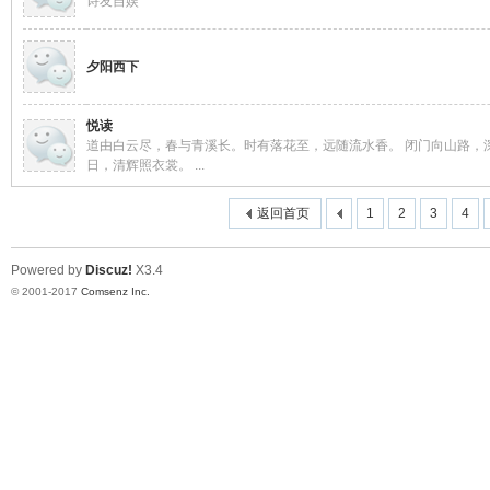
诗友自娱
站
夕阳西下
悦读
道由白云尽，春与青溪长。时有落花至，远随流水香。 闭门向山路，
日，清辉照衣裳。 ...
返回首页
1
2
3
4
2.
Powered by
Discuz!
X3.4
© 2001-2017
Comsenz Inc.
0