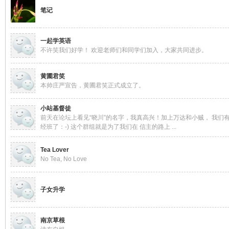
笔记
涯
一起学英语
不许笑我们好学！ 欢迎老师们和同学们加入，大家共同进步。
黄圃君笑
本帅庄严宣告，黄圃君笑正式成立了。
小站基督徒
前天在论坛上看见“晓川”的名字，我真高兴！加上万达和小贼， 我们
经班了：-) 这个群组就是为了我们在 信主的路上 ...
小
Tea Lover
No Tea, No Love
子女升学
南京草根