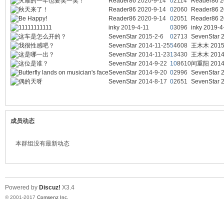
灾难的一年也要笑一笑！
Reader86
2020-9-14
0
2114
Reader86
2
秋天来了！
Reader86
2020-9-14
0
2060
Reader86
2
Be Happy!
Reader86
2020-9-14
0
2051
Reader86
2
涯
11111111111
inky
2019-4-11
0
3096
inky
2019-4
这车是怎么开的？
SevenStar
2015-2-6
0
2713
SevenStar
我很性感吧？
SevenStar
2014-11-25
5
4608
王木木
2015
这是哪一出？
SevenStar
2014-11-23
1
3430
王木木
2014
这位是谁？
SevenStar
2014-9-22
10
8610
闰重阳
2014
Butterfly lands on musician's face
SevenStar
2014-9-20
0
2996
SevenStar
偶的天呀
SevenStar
2014-8-17
0
2651
SevenStar
小
成员动态
本群组没有最新动态
Powered by
Discuz!
X3.4
© 2001-2017
Comsenz Inc.
站