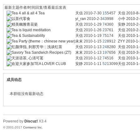
最新主题
作者/时间
回复/查看
最后发表
涯
Tea 4 all & all 4 Tea
天信
2010-7-30
15
5457
天信
2010-8-
以茶代零食
yi_ran
2010-2-3
4
3998
小中
2010-2-
精美幽雅青花瓷
天信
2010-1-29
7
4360
安静
2010-2-
Tea is liquid meditation
天信
2010-1-26
2
3761
天信
2010-2-
Tea & Sustainability
天信
2010-1-19
7
5174
天信
2010-1-
Tea Party (theme：chinese new year)
末末
2010-1-15
22
8912
ZYY
2010-1-
红颜弹指, 刹那芳华 :: 浅谈红茶
天信
2010-1-13
24
8280
天信
2010-1-
Savory Tea Sandwich Recipes (ZT)
末末
2010-1-13
19
7656
天信
2010-3-
天涯语茶, 心清可茗
天信
2010-1-12
7
4516
天信
2010-1-
欢迎大家参加TEA LOVER CLUB
安静
2010-1-11
52
13099
天信
2010-1-
小
成员动态
本群组没有最新动态
Powered by
Discuz!
X3.4
© 2001-2017
Comsenz Inc.
站