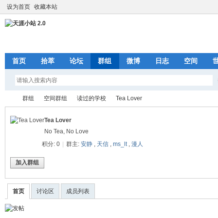
设为首页
收藏本站
首页
拾萃
论坛
群组
微博
日志
空间
群组
空间群组
读过的学校
Tea Lover
Tea Lover
No Tea, No Love
天
›
›
›
›
积分: 0
|
群主:
安静
,
天信
,
ms_lt
,
漫人
加入群组
首页
讨论区
成员列表